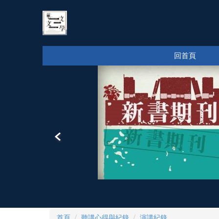
跳
到
主
要
內
回首頁
容
區
首頁
聽講心得與紀錄
演講紀錄