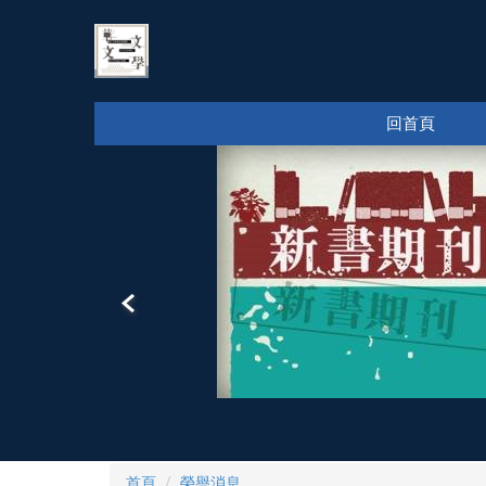
跳
到
主
要
內
回首頁
容
區
首頁
榮譽消息