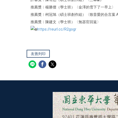
推薦獎︱楊勝傑（學士班）〈金澤的雪下了一早上〉
推薦獎︱柯冠旭（碩士班創作組）〈致昔愛的合言葉 A Poem Ab
推薦獎︱陳建文（學士班）〈無器官回返〉
https://reurl.cc/R2gogr
友善列印