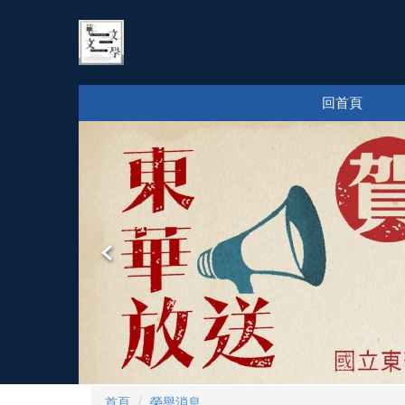
跳
到
主
要
內
回首頁
容
區
首頁
榮譽消息