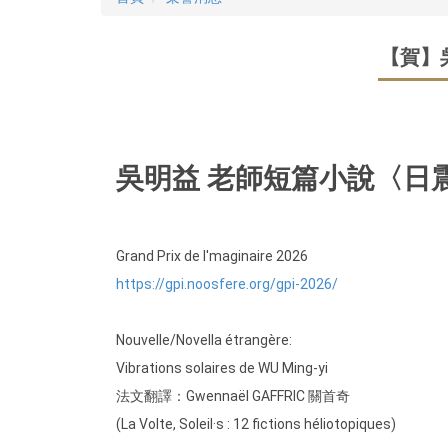
【賀】
吳明益 老師短篇小說〈日震
Grand Prix de I'maginaire 2026
https://gpi.noosfere.org/gpi-2026/
Nouvelle/Novella étrangère:
Vibrations solaires de WU Ming-yi
法文翻譯：Gwennaël GAFFRIC 關首奇
(La Volte, Soleil·s : 12 fictions héliotopiques)