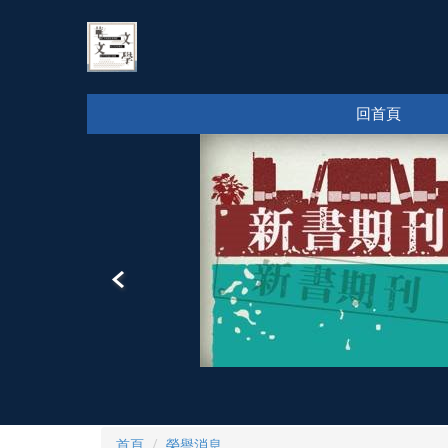
跳
到
主
要
內
回首頁
容
區
首頁
榮譽消息