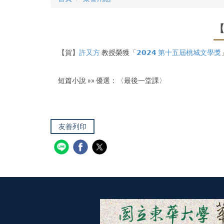
【
【賀】
許又方
教授榮獲「
𝟮𝟬𝟮𝟰 第十五屆桃城文學獎
⠀
短篇小說 »» 優選：〈最後一堂課〉
友善列印