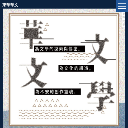
跳
東華華文
到
主
要
內
容
區