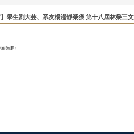
賀】學生劉大芸、系友楊瀅靜榮獲 第十八屆林榮三文
疤痕海豚〉