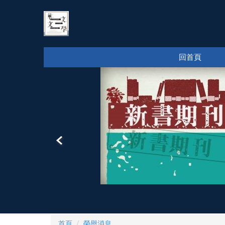
跳
到
主
要
內
回首頁
容
區
首頁
榮譽消息