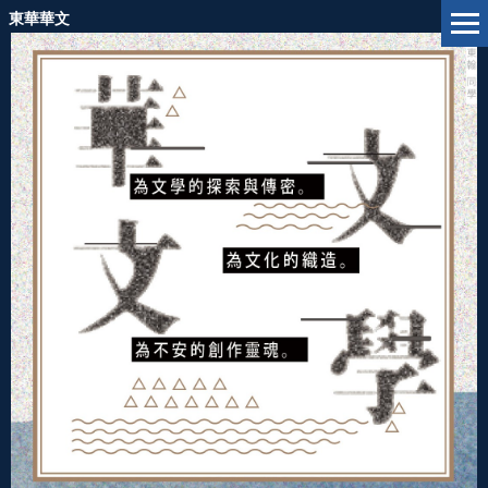
跳
東華華文
到
主
要
內
容
區