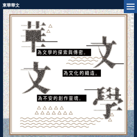
跳
東華華文
到
主
要
內
容
區