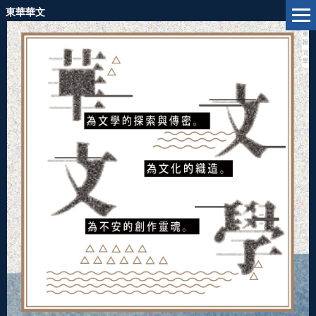
跳
東華華文
到
主
要
內
容
區