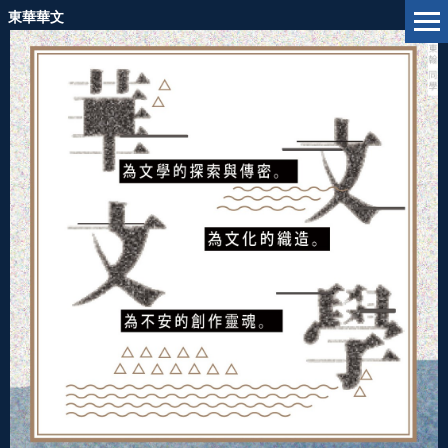
跳
東華華文
到
主
要
內
容
區