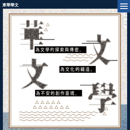
跳
東華華文
到
主
要
內
容
區