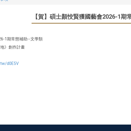
【賀】碩士顏恔賢獲國藝會2026-1期
26-1期常態補助--文學類
之地》創作計畫
f.tw/d0E5V