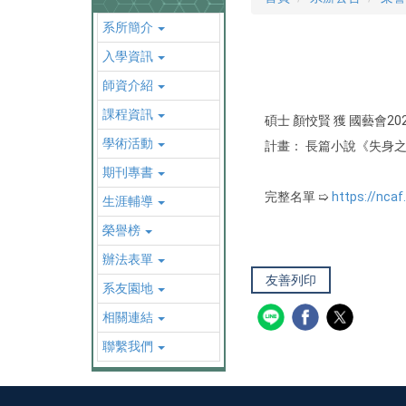
系所簡介
入學資訊
師資介紹
課程資訊
碩士 顏恔賢 獲 國藝會20
學術活動
計畫： 長篇小說《失身
期刊專書
完整名單 ➯
https://nca
生涯輔導
榮譽榜
辦法表單
友善列印
系友園地
相關連結
聯繫我們