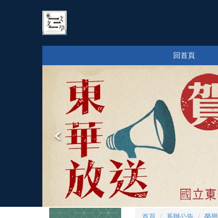
跳
到
主
要
內
回首頁
容
區
首頁
系辦公告
榮譽