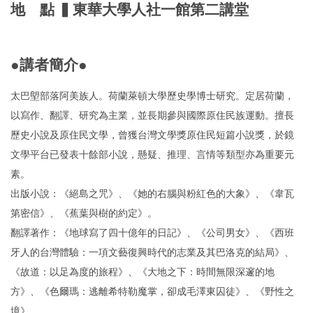
地 點 ▍東華大學人社一館第二講堂
●講者簡介●
太巴塱部落阿美族人。荷蘭萊頓大學歷史學博士研究。定居荷蘭，
以寫作、翻譯、研究為主業，並長期參與國際原住民族運動。擅長
歷史小說及原住民文學，曾獲台灣文學獎原住民短篇小說獎，於鏡
文學平台已發表十餘部小說，懸疑、推理、言情等類型亦為重要元
素。
出版小說：《絕島之咒》、《她的右腦與粉紅色的大象》、《韋瓦
第密信》、《蕉葉與樹的約定》。
翻譯著作：《地球寫了四十億年的日記》、《公司男女》、《西班
牙人的台灣體驗：一項文藝復興時代的志業及其巴洛克的結局》、
《故道：以足為度的旅程》、《大地之下：時間無限深邃的地
方》、《色爾瑪：逃離希特勒魔掌，卻成毛澤東囚徒》、《野性之
境》。